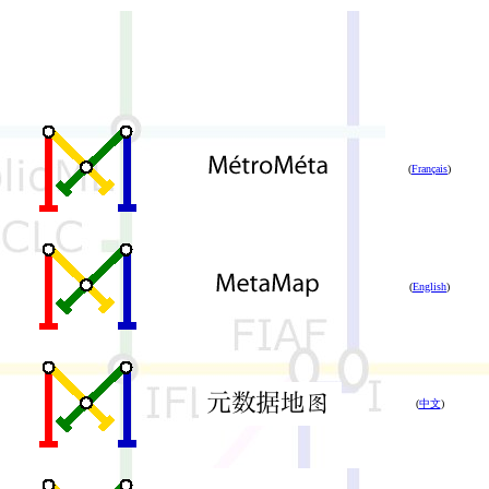
(
Français
)
(
English
)
(
中文
)