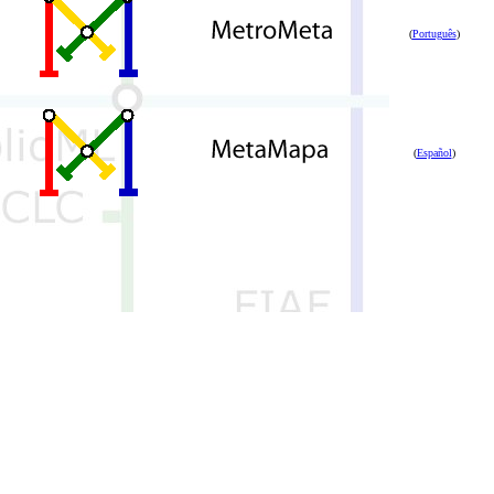
(
Português
)
(
Español
)