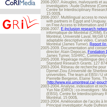
2006-2007. Aveugles, malvoyants et aud
investigators : Aude Dufresne (Commu
Centre for Interdisciplinary Resear
15 000$.
2006-2007. Multilingual access to movin
with partners in Egypt and Uruguay
on Free Access to Information and 
2006-2007.
E-Inclusion research netwo
informatique de Montréal (CRIM), É
Montréal, Université Laval, McGill U
adaptable descriptive video. Canadi
Montréal (James Turner).
Report (in
2005-2009. Documentation and conserv
director: Alain Depocas,
Fondation 
James Turner. SSHRC, Community-U
2005-2008. Repérage multilingue des 
Standard Research Grants. 127 874
2003-2004. Réseau de recherche pour la
Djemel Ziou (Université de Sherbroo
universities. The team at EBSI / U 
Pierrette Bergeron, Elaine Toms. The
(
http://www.esi.umontreal.ca/~pouch
2003-2004. Analyse, indexation et reche
Yun Nie (DIRO) ; co-investigors : M
(EBSI). Centre for Interdisciplinar
Montréal. 15 000$.
2003-2004. Amélioration de l'accès à In
Principal investigator: Aude Dufres