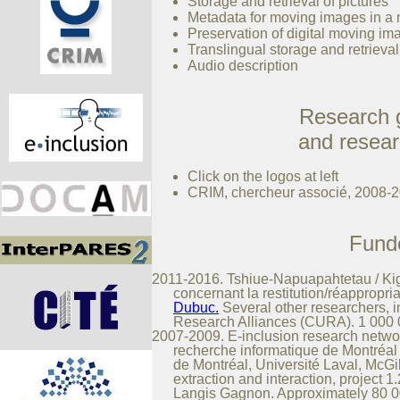
Storage and retrieval of pictures
Metadata for moving images in a
Preservation of digital moving im
Translingual storage and retrieval
Audio description
Research g
and resear
Click on the logos at left
CRIM, chercheur associé, 2008-
Funde
2011-2016. Tshiue-Napuapahtetau / Kigi
concernant la restitution/réappropri
Dubuc.
Several other researchers,
Research Alliances (CURA). 1 000 
2007-2009. E-inclusion research networ
recherche informatique de Montréal
de Montréal, Université Laval, McGil
extraction and interaction, project 
Langis Gagnon. Approximately 80 00