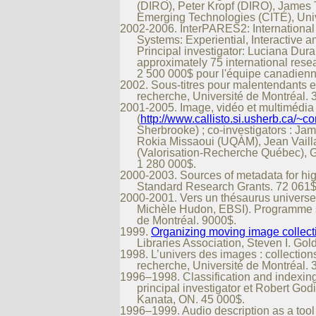
(DIRO), Peter Kropf (DIRO), James T
Emerging Technologies (CITÉ), Univ
2002-2006. InterPARES2: International
Systems: Experiential, Interactive 
Principal investigator: Luciana Duran
approximately 75 international rese
2 500 000$ pour l'équipe canadienn
2002. Sous-titres pour malentendants e
recherche, Université de Montréal. 
2001-2005. Image, vidéo et multimédia 
(
http://www.callisto.si.usherb.ca/~co
Sherbrooke) ; co-investigators : Jam
Rokia Missaoui (UQÀM), Jean Vail
(Valorisation-Recherche Québec), G
1 280 000$.
2000-2003. Sources of metadata for h
Standard Research Grants. 72 061$
2000-2001. Vers un thésaurus universel
Michèle Hudon, EBSI). Programme sp
de Montréal. 9000$.
1999.
Organizing moving image collectio
Libraries Association, Steven I. G
1998. L’univers des images : collectio
recherche, Université de Montréal. 
1996–1998. Classification and indexing
principal investigator et Robert Go
Kanata, ON. 45 000$.
1996–1999. Audio description as a to